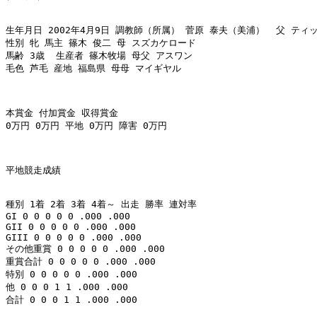
生年月日 2002年4月9日 調教師（所属） 菅原 泰夫（美浦）  父 ティッ
性別 牝 馬主 篠木 俊二 母 スズカケロード 

馬齢 3歳  生産者 篠木牧場 母父 アスワン 

毛色 芦毛 産地 福島県 母母 マイギヤル 

本賞金 付加賞金 収得賞金 

0万円 0万円 平地 0万円 障害 0万円 

平地競走成績 

種別 1着 2着 3着 4着～ 出走 勝率 連対率 

GI 0 0 0 0 0 .000 .000 

GII 0 0 0 0 0 .000 .000 

GIII 0 0 0 0 0 .000 .000 

その他重賞 0 0 0 0 0 .000 .000 

重賞合計 0 0 0 0 0 .000 .000 

特別 0 0 0 0 0 .000 .000 

他 0 0 0 1 1 .000 .000 

合計 0 0 0 1 1 .000 .000 
