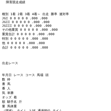
  障害競走成績 

種別 1着 2着 3着 4着～ 出走 勝率 連対率 

JGI 0 0 0 0 0 .000 .000 

JGII 0 0 0 0 0 .000 .000 

JGIII 0 0 0 0 0 .000 .000 

その他重賞 0 0 0 0 0 .000 .000 

重賞合計 0 0 0 0 0 .000 .000 

特別 0 0 0 0 0 .000 .000 

他 0 0 0 0 0 .000 .000 

合計 0 0 0 0 0 .000 .000 

出走レース 

年月日 レース コース 馬場 頭

数 枠

番 馬

番 人

気 単勝

オッズ 着

順 騎手名 斤

量 馬体重

（増減） タイム 上3F 通過順位 タイム
