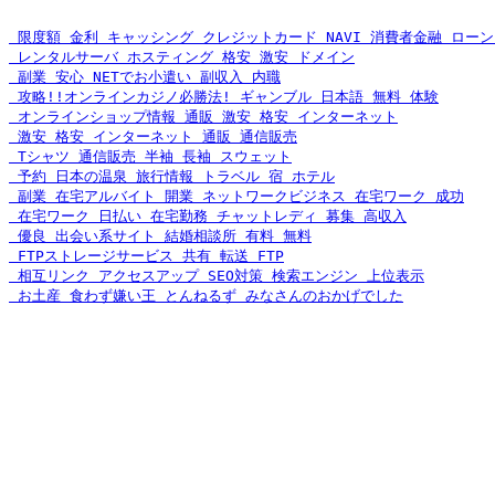
 限度額 金利 キャッシング クレジットカード NAVI 消費者金融 ローン
 レンタルサーバ ホスティング 格安 激安 ドメイン
 副業 安心 NETでお小遣い 副収入 内職
 攻略!!オンラインカジノ必勝法! ギャンブル 日本語 無料 体験
 オンラインショップ情報 通販 激安 格安 インターネット
 激安 格安 インターネット 通販 通信販売
 Tシャツ 通信販売 半袖 長袖 スウェット
 予約 日本の温泉 旅行情報 トラベル 宿 ホテル
 副業 在宅アルバイト 開業 ネットワークビジネス 在宅ワーク 成功
 在宅ワーク 日払い 在宅勤務 チャットレディ 募集 高収入
 優良 出会い系サイト 結婚相談所 有料 無料
 FTPストレージサービス 共有 転送 FTP
 相互リンク アクセスアップ SEO対策 検索エンジン 上位表示
 お土産 食わず嫌い王 とんねるず みなさんのおかげでした