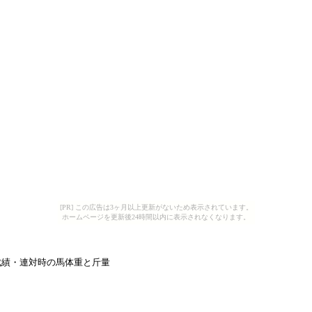
[PR] この広告は3ヶ月以上更新がないため表示されています。
ホームページを更新後24時間以内に表示されなくなります。
成績・連対時の馬体重と斤量  
